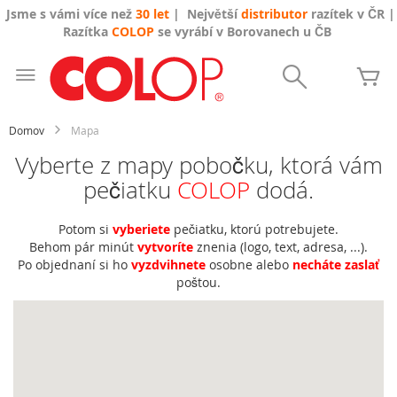
Jsme s vámi více než
30 let
| Největší
distributor
razítek v ČR |
Razítka
COLOP
se vyrábí v Borovanech u ČB
Skip
to
Search
Mô
Content
Domov
Mapa
Vyberte z mapy pobočku, ktorá vám
pečiatku
COLOP
dodá.
Potom si
vyberiete
pečiatku, ktorú potrebujete.
Behom pár minút
vytvoríte
znenia (logo, text, adresa, ...).
Po objednaní si ho
vyzdvihnete
osobne alebo
necháte zaslať
poštou.