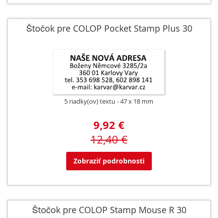
Štočok pre COLOP Pocket Stamp Plus 30
5 riadky(ov) textu
47 x 18 mm
9,92 €
12,40 €
Zobraziť podrobnosti
Štočok pre COLOP Stamp Mouse R 30