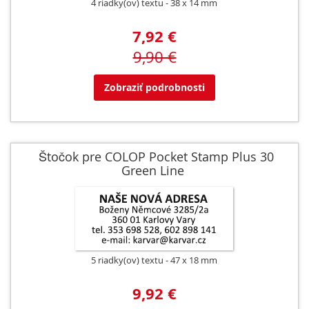
4 riadky(ov) textu
38 x 14 mm
7,92 €
9,90 €
Zobraziť podrobnosti
Štočok pre COLOP Pocket Stamp Plus 30
Green Line
5 riadky(ov) textu
47 x 18 mm
9,92 €