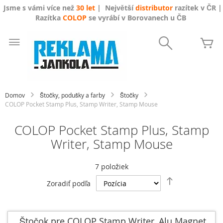
Jsme s vámi více než
30 let
| Největší
distributor
razítek v ČR |
Razítka
COLOP
se vyrábí v Borovanech u ČB
Skip
to
Search
Mô
Content
Domov
Štočky, podušky a farby
Štočky
COLOP Pocket Stamp Plus, Stamp Writer, Stamp Mouse
COLOP Pocket Stamp Plus, Stamp
Writer, Stamp Mouse
7
položiek
Nastaviť
Zoradiť podľa
zostupný
smer
Štočok pre COLOP Stamp Writer, Alu Magnet