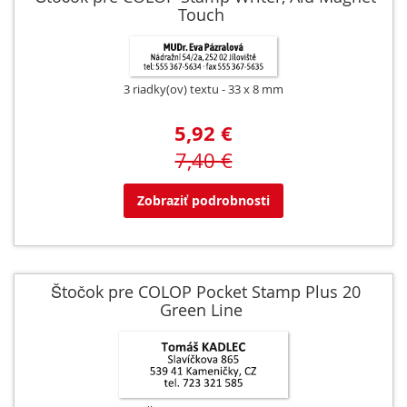
Touch
3 riadky(ov) textu
33 x 8 mm
5,92 €
7,40 €
Zobraziť podrobnosti
Štočok pre COLOP Pocket Stamp Plus 20
Green Line