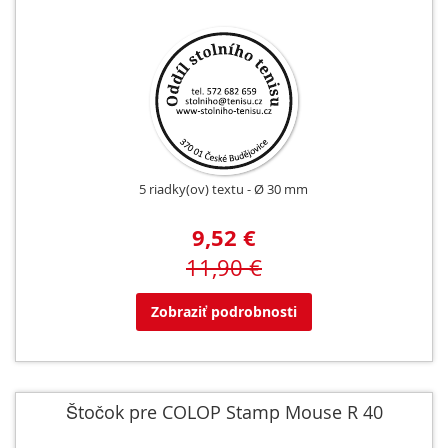
5 riadky(ov) textu
Ø 30 mm
9,52 €
11,90 €
Zobraziť podrobnosti
Štočok pre COLOP Stamp Mouse R 40