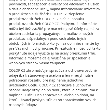
povinností, zabezpečenie kvality poskytovaných služieb
a ďalšie obchodné účely, najmä informovanie užívateľov
o produktoch a službách COLOP CZ, zlepšenie
produktov a služieb COLOP CZ a ďalej ponuku
produktov a služieb COLOP CZ. Poskytnuté informácie
môžu byť tiež využité pre marketingové účely, najmä za
účelom zasielania propagačných e-mailov o nových
produktoch, špeciálnych ponukách alebo iných
obdobných informácií, o ktorých sa domnievame, že by
pre Vás mohli byť prínosné. Príležitostne môžu byť takto
poskytnuté údaje využité aj na účely prieskumu trhu.
Informácie môžeme ďalej využiť na prispôsobenie
webových stránok Vašim záujmom.
COLOP CZ zhromažďuje, spracúva a uchováva osobné
údaje iba k stanoveným účelom a len v nevyhnutne
potrebnom rozsahu pre naplnenie jednotlivo
uvedeného účelu. COLOP CZ spracúva a uchováva
osobné údaje vždy len po dobu, ktorá je nevyhnutná k
naplneniu účelu ich spracovania, alebo po dobu, na
ktorú užívateľ poskytol súhlas so spracúvaním svojich
osobných údajov.