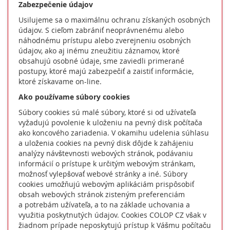
Zabezpečenie údajov
Usilujeme sa o maximálnu ochranu získaných osobných
údajov. S cieľom zabrániť neoprávnenému alebo
náhodnému prístupu alebo zverejneniu osobných
údajov, ako aj inému zneužitiu záznamov, ktoré
obsahujú osobné údaje, sme zaviedli primerané
postupy, ktoré majú zabezpečiť a zaistiť informácie,
ktoré získavame on-line.
Ako používame súbory cookies
Súbory cookies sú malé súbory, ktoré si od užívateľa
vyžadujú povolenie k uloženiu na pevný disk počítača
ako koncového zariadenia. V okamihu udelenia súhlasu
a uloženia cookies na pevný disk dôjde k zahájeniu
analýzy návštevnosti webových stránok, podávaniu
informácií o prístupe k určitým webovým stránkam,
možnosť vylepšovať webové stránky a iné. Súbory
cookies umožňujú webovým aplikáciám prispôsobiť
obsah webových stránok zisteným preferenciám
a potrebám užívateľa, a to na základe uchovania a
využitia poskytnutých údajov. Cookies COLOP CZ však v
žiadnom prípade neposkytujú prístup k Vášmu počítaču