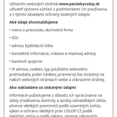
Užívaním webových stránok
www.peciatkycolop.sk
užívateľ výslovne súhlasí s podmienkami ich používania,
a s týmito zásadami ochrany osobných údajov.
Aké údaje zhromažďujeme
• meno a priezvisko, obchodná firma
• IČO
• adresu bydliska či sídla
• kontaktné informácie, vrátane e-mailovej adresy
• bankové spojenie
• IP adresa, cookies, typ použitého webového
prehliadača, počet návštev, priemerný čas strávený na
našich webových stránkach webe a zobrazené stránky.
Ako nakladáme so získanými údajmi
Informácie požadujeme z dôvodu ich spracúvania na
účely zriaďovania, kontroly a správy užívateľských účtov,
plnenie všetkých povinností podľa uzavretých zmlúv,
výkon a ochranu všetkých práv COLOP CZ podľa
takýchto zmlúv a podľa zákona, plnenie zákonných