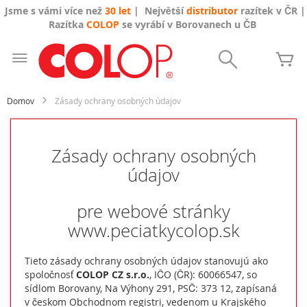
Jsme s vámi více než
30 let
| Největší
distributor
razítek v ČR |
Razítka
COLOP
se vyrábí v Borovanech u ČB
Skip
to
Search
Mô
Content
Domov
Zásady ochrany osobných údajov
Zásady ochrany osobných
údajov
pre webové stránky
www.peciatkycolop.sk
Tieto zásady ochrany osobných údajov stanovujú ako
spoločnosť
COLOP CZ s.r.o.
, IČO (ČR): 60066547, so
sídlom Borovany, Na Výhony 291, PSČ: 373 12, zapísaná
v českom Obchodnom registri, vedenom u Krajského