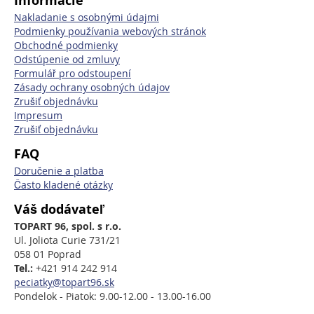
Informacie
Nakladanie s osobnými údajmi
Podmienky používania webových stránok
Obchodné podmienky
Odstúpenie od zmluvy
Formulář pro odstoupení
Zásady ochrany osobných údajov
Zrušiť objednávku
Impresum
Zrušiť objednávku
FAQ
Doručenie a platba
Často kladené otázky
Váš dodávateľ
TOPART 96, spol. s r.o.
Ul. Joliota Curie 731/21
058 01 Poprad
Tel.:
+421 914 242 914
peciatky@topart96.sk
Pondelok - Piatok: 9.00-12.00 - 13.00-16.00