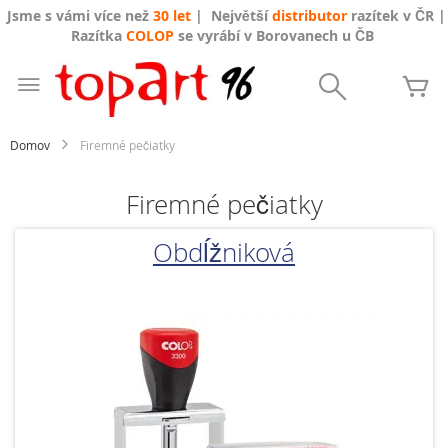
Jsme s vámi více než
30 let
| Největší
distributor
razítek v ČR |
Razítka
COLOP
se vyrábí v Borovanech u ČB
Skip
to
Search
Mô
Content
Domov
Firemné pečiatky
Firemné pečiatky
Obdĺžniková