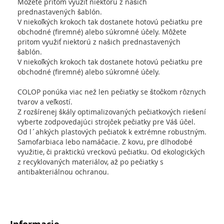
Môžete pritom využiť niektorú z našich
prednastavených šablón.
V niekoľkých krokoch tak dostanete hotovú pečiatku pre
obchodné (firemné) alebo súkromné ​​účely. Môžete
pritom využiť niektorú z našich prednastavených
šablón.
V niekoľkých krokoch tak dostanete hotovú pečiatku pre
obchodné (firemné) alebo súkromné ​​účely.
COLOP ponúka viac než len pečiatky se štočkom rôznych
tvarov a veľkostí.
Z rozšírenej škály optimalizovaných pečiatkových riešení
vyberte zodpovedajúci strojček pečiatky pre Váš účel.
Od l´ahkých plastových pečiatok k extrémne robustným.
Samofarbiaca lebo namáčacie. Z kovu, pre dlhodobé
využitie, či praktickú vreckovú pečiatku. Od ekologických
z recyklovaných materiálov, až po pečiatky s
antibakteriálnou ochranou.