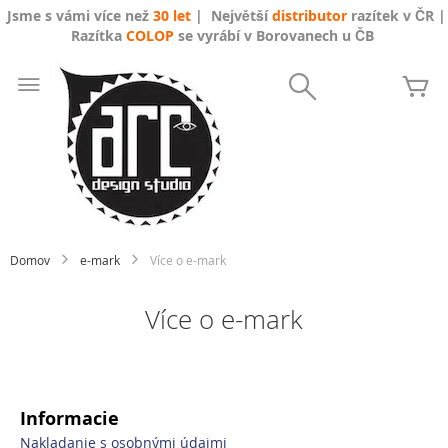
Jsme s vámi více než
30 let
| Největší
distributor
razítek v ČR |
Razítka
COLOP
se vyrábí v Borovanech u ČB
Skip
to
Search
Mô
Content
Domov
e-mark
Více o e-mark
Více o e-mark
Informacie
Nakladanie s osobnými údajmi