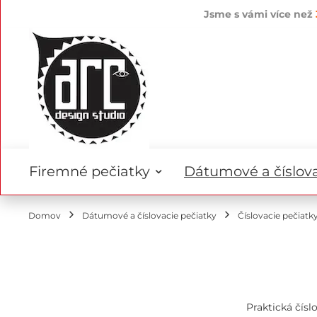
Jsme s vámi více než
Skip
to
Content
Firemné pečiatky
Dátumové a číslova
Domov
Dátumové a číslovacie pečiatky
Číslovacie pečiatk
Praktická čísl