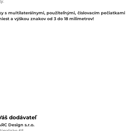
y.
ky s multilaterálnymi, použiteľnými, číslovacím pečiatkami
 miest a výškou znakov od 3 do 18 milimetrov!
Váš dodávateľ
ARC Design s.r.o.
Výpalisko 65