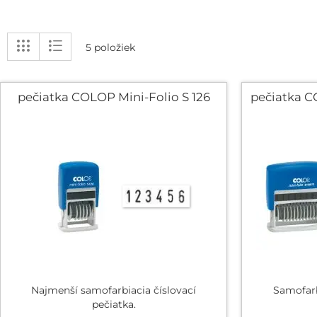
Zobraziť
Mriežka
Zoznam
5
položiek
ako
pečiatka COLOP Mini-Folio S 126
pečiatka C
Najmenší samofarbiacia číslovací
Samofarb
pečiatka.