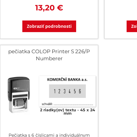
13,20 €
Zobraziť podrobnosti
Zo
pečiatka COLOP Printer S 226/P
Numberer
2 riadky(ov) textu
45 x 24
mm
Pečiatka s 6 číslicami a individuálnym