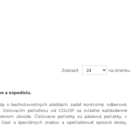
Zobraziť
na stránku
ve a expedíciu.
lady o bezhotovostných platbách, zadať kontrolné, odberové,
: s číslovacím pečiatkou od COLOP sa zvládne každodenné
ýrobnom závode. Číslovacie pečiatky sú pásková pečiatky, v
í čísel a špeciálnych znakov a opečiatkovať spisové dosky,