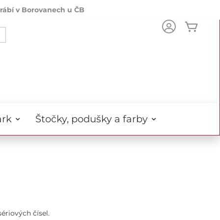
rábí v Borovanech u ČB
Môj k
Search
rk
Štočky, podušky a farby
ériových čísel.