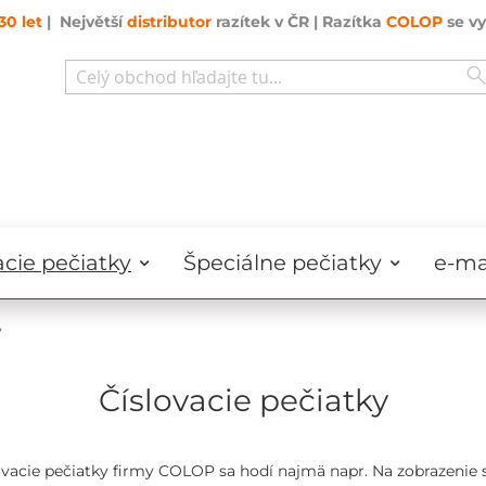
30 let
| Největší
distributor
razítek v ČR | Razítka
COLOP
se vy
Search
cie pečiatky
Špeciálne pečiatky
e-ma
y
Číslovacie pečiatky
ovacie pečiatky firmy COLOP sa hodí najmä napr. Na zobrazenie s