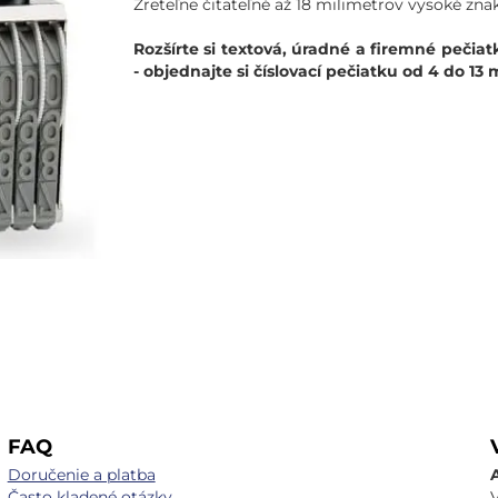
Zreteľne čitateľné až 18 milimetrov vysoké znak
Rozšírte si textová, úradné a firemné pečiat
- objednajte si číslovací pečiatku od 4 do 13
FAQ
Doručenie a platba
Často kladené otázky