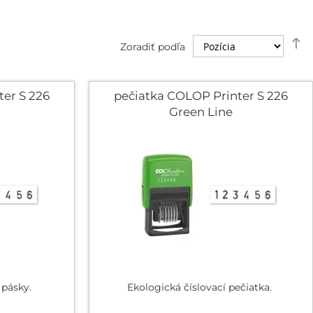
N
Zoradiť podľa
z
s
er S 226
pečiatka COLOP Printer S 226
Green Line
 pásky.
Ekologická číslovací pečiatka.